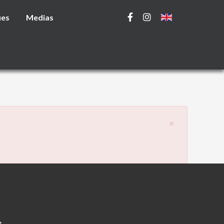
ues
Medias
×